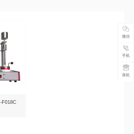
微信
手机
座机
F018C