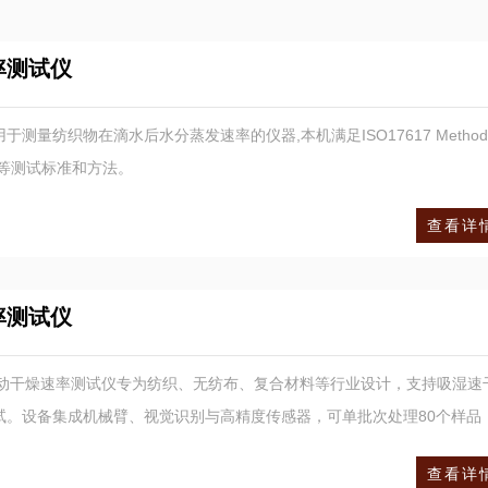
率测试仪
测量纺织物在滴水后水分蒸发速率的仪器,本机满足ISO17617 Method
LO等测试标准和方法。
查看详情
率测试仪
-II全自动干燥速率测试仪专为纺织、无纺布、复合材料等行业设计，支持吸湿速
试。设备集成机械臂、视觉识别与高精度传感器，可单批次处理80个样品
显著提升检测效率，数据稳定性优于传统手动仪器。
查看详情