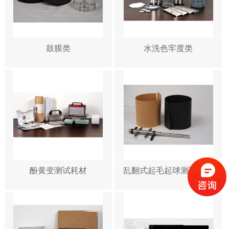
鼓膜类
水洗色牢度类
酚黄变测试耗材
乱翻式起毛起球测试耗材